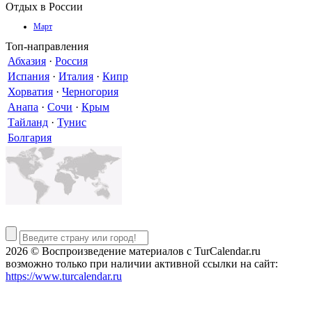
Отдых в России
Март
Топ-направления
Абхазия
·
Россия
Испания
·
Италия
·
Кипр
Хорватия
·
Черногория
Анапа
·
Сочи
·
Крым
Тайланд
·
Тунис
Болгария
2026 © Воспроизведение материалов c TurCalendar.ru
возможно только при наличии активной ссылки на сайт:
https://www.turcalendar.ru