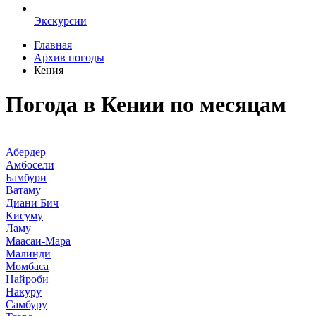
Экскурсии
Главная
Архив погоды
Кения
Погода в Кении по месяцам
Абердер
Амбосели
Бамбури
Ватаму
Диани Бич
Кисуму
Ламу
Маасаи-Мара
Малинди
Момбаса
Найроби
Накуру
Самбуру