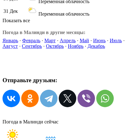
Переменная облачность
31 Дек
Переменная облачность
Показать все
Погода в Малинди в другие месяцы:
Январь
·
Февраль
·
Март
·
Апрель
·
Май
·
Июнь
·
Июль
·
Август
·
Сентябрь
·
Октябрь
·
Ноябрь
·
Декабрь
Отправьте друзьям:
Погода в Малинди сейчас