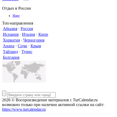
Отдых в России
Март
Топ-направления
Абхазия
·
Россия
Испания
·
Италия
·
Кипр
Хорватия
·
Черногория
Анапа
·
Сочи
·
Крым
Тайланд
·
Тунис
Болгария
2026 © Воспроизведение материалов c TurCalendar.ru
возможно только при наличии активной ссылки на сайт:
https://www.turcalendar.ru