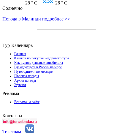
+28
° C
26
° C
Солнечно
Погода в Малинди подробнее >>
Тур-Календарь
Главная
8 шагов по покупке недорогого тура
Как купить дешевые авиабилеты
Где отдохнуть в России на море
Путеводители по месяцам
Прогноз погоды
Архив погоды
Журнал
Реклама
Реклама на сайте
Контакты
Телеграм