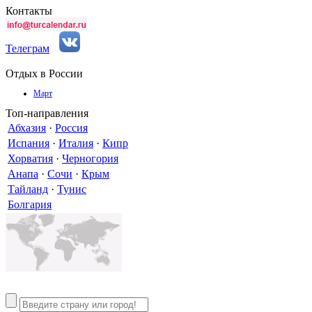
Контакты
Телеграм
Отдых в России
Март
Топ-направления
Абхазия
·
Россия
Испания
·
Италия
·
Кипр
Хорватия
·
Черногория
Анапа
·
Сочи
·
Крым
Тайланд
·
Тунис
Болгария