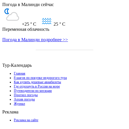
Погода в Малинди сейчас
+25
° C
25
° C
Переменная облачность
Погода в Малинди подробнее >>
Тур-Календарь
Главная
8 шагов по покупке недорогого тура
Как купить дешевые авиабилеты
Где отдохнуть в России на море
Путеводители по месяцам
Прогноз погоды
Архив погоды
Журнал
Реклама
Реклама на сайте