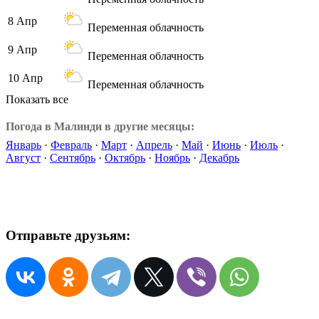
8 Апр
Переменная облачность
9 Апр
Переменная облачность
10 Апр
Переменная облачность
Показать все
Погода в Малинди в другие месяцы:
Январь
·
Февраль
·
Март
·
Апрель
·
Май
·
Июнь
·
Июль
·
Август
·
Сентябрь
·
Октябрь
·
Ноябрь
·
Декабрь
Отправьте друзьям: