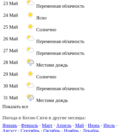
23 Май
Переменная облачность
24 Май
Ясно
25 Май
Солнечно
26 Май
Переменная облачность
27 Май
Переменная облачность
28 Май
Местами дождь
29 Май
Солнечно
30 Май
Переменная облачность
31 Май
Местами дождь
Показать все
Погода в Кесон-Сити в другие месяцы:
Январь
·
Февраль
·
Март
·
Апрель
·
Май
·
Июнь
·
Июль
·
Август
·
Сентябрь
·
Октябрь
·
Ноябрь
·
Декабрь