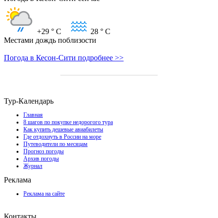
+29
° C
28
° C
Местами дождь поблизости
Погода в Кесон-Сити подробнее >>
Тур-Календарь
Главная
8 шагов по покупке недорогого тура
Как купить дешевые авиабилеты
Где отдохнуть в России на море
Путеводители по месяцам
Прогноз погоды
Архив погоды
Журнал
Реклама
Реклама на сайте
Контакты