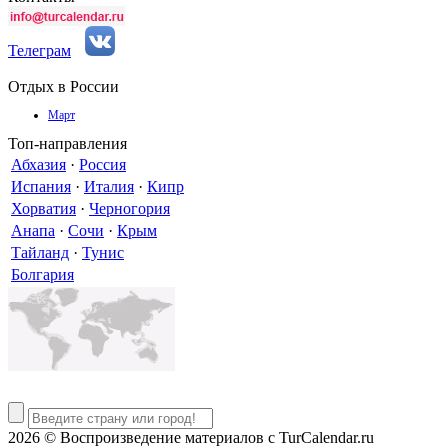
Телеграм
Отдых в России
Март
Топ-направления
Абхазия
·
Россия
Испания
·
Италия
·
Кипр
Хорватия
·
Черногория
Анапа
·
Сочи
·
Крым
Тайланд
·
Тунис
Болгария
2026 © Воспроизведение материалов c TurCalendar.ru