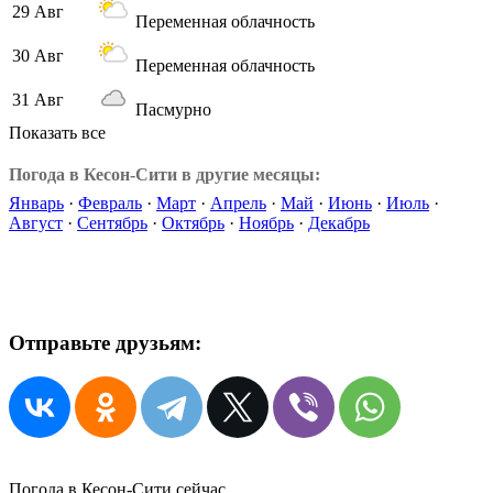
29 Авг
Переменная облачность
30 Авг
Переменная облачность
31 Авг
Пасмурно
Показать все
Погода в Кесон-Сити в другие месяцы:
Январь
·
Февраль
·
Март
·
Апрель
·
Май
·
Июнь
·
Июль
·
Август
·
Сентябрь
·
Октябрь
·
Ноябрь
·
Декабрь
Отправьте друзьям:
Погода в Кесон-Сити сейчас