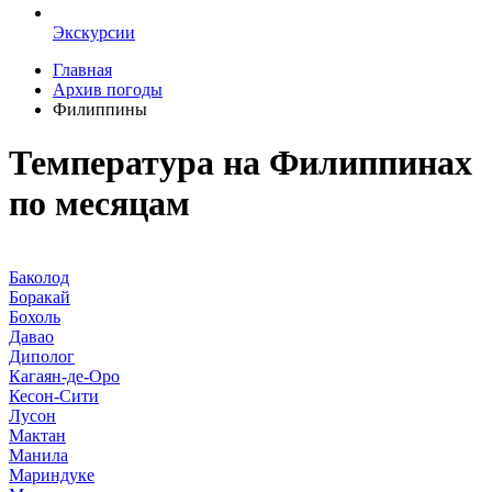
Экскурсии
Главная
Архив погоды
Филиппины
Температура на Филиппинах
по месяцам
Баколод
Боракай
Бохоль
Давао
Диполог
Кагаян-де-Оро
Кесон-Сити
Лусон
Мактан
Манила
Мариндуке