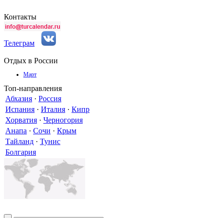
Контакты
Телеграм
Отдых в России
Март
Топ-направления
Абхазия
·
Россия
Испания
·
Италия
·
Кипр
Хорватия
·
Черногория
Анапа
·
Сочи
·
Крым
Тайланд
·
Тунис
Болгария