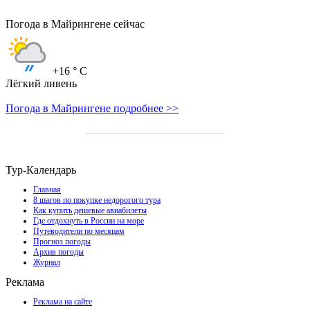
Погода в Майрингене сейчас
+16
° C
Лёгкий ливень
Погода в Майрингене подробнее >>
Тур-Календарь
Главная
8 шагов по покупке недорогого тура
Как купить дешевые авиабилеты
Где отдохнуть в России на море
Путеводители по месяцам
Прогноз погоды
Архив погоды
Журнал
Реклама
Реклама на сайте