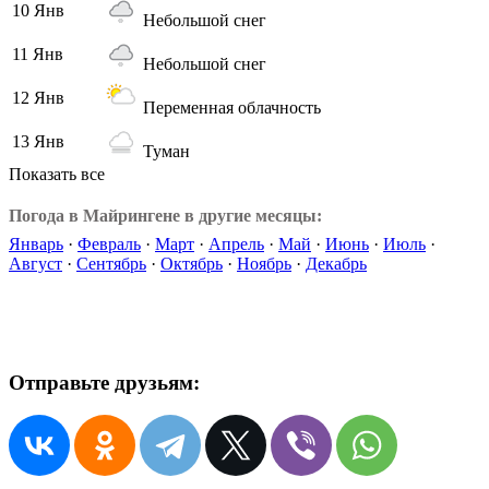
10 Янв
Небольшой снег
11 Янв
Небольшой снег
12 Янв
Переменная облачность
13 Янв
Туман
Показать все
Погода в Майрингене в другие месяцы:
Январь
·
Февраль
·
Март
·
Апрель
·
Май
·
Июнь
·
Июль
·
Август
·
Сентябрь
·
Октябрь
·
Ноябрь
·
Декабрь
Отправьте друзьям: