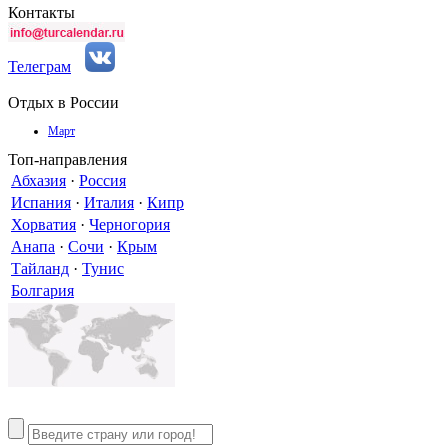
Контакты
Телеграм
Отдых в России
Март
Топ-направления
Абхазия
·
Россия
Испания
·
Италия
·
Кипр
Хорватия
·
Черногория
Анапа
·
Сочи
·
Крым
Тайланд
·
Тунис
Болгария