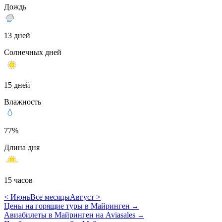
Дождь
13 дней
Солнечных дней
15 дней
Влажность
77%
Длина дня
15 часов
< Июнь
Все месяцы
Август >
Цены на горящие туры в Майринген
→
Авиабилеты в Майринген на Aviasales
→