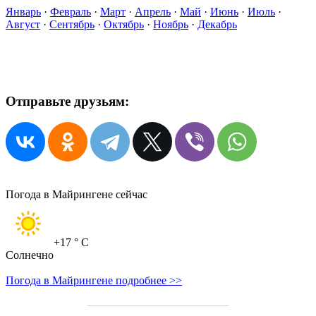
Январь
·
Февраль
·
Март
·
Апрель
·
Май
·
Июнь
·
Июль
·
Август
·
Сентябрь
·
Октябрь
·
Ноябрь
·
Декабрь
Отправьте друзьям:
Погода в Майрингене сейчас
+17
° C
Солнечно
Погода в Майрингене подробнее >>