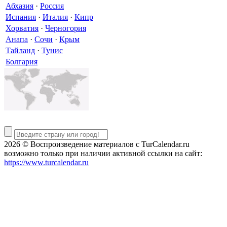
Абхазия
·
Россия
Испания
·
Италия
·
Кипр
Хорватия
·
Черногория
Анапа
·
Сочи
·
Крым
Тайланд
·
Тунис
Болгария
2026 © Воспроизведение материалов c TurCalendar.ru
возможно только при наличии активной ссылки на сайт:
https://www.turcalendar.ru