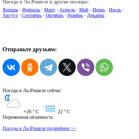
Погода в Ла-Рошеле в другие месяцы:
Январь
·
Февраль
·
Март
·
Апрель
·
Май
·
Июнь
·
Июль
·
Август
·
Сентябрь
·
Октябрь
·
Ноябрь
·
Декабрь
Отправьте друзьям:
Погода в Ла-Рошеле сейчас
+20
° C
22
° C
Переменная облачность
Погода в Ла-Рошеле подробнее >>