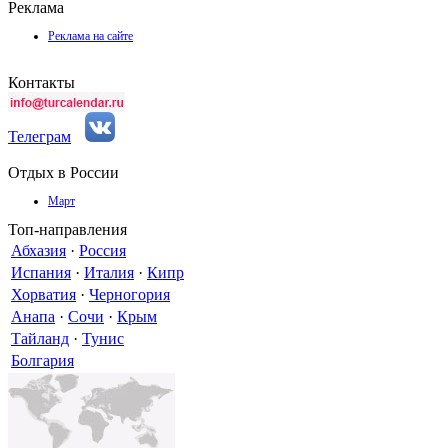
Реклама
Реклама на сайте
Контакты
Телеграм
Отдых в России
Март
Топ-направления
Абхазия
·
Россия
Испания
·
Италия
·
Кипр
Хорватия
·
Черногория
Анапа
·
Сочи
·
Крым
Тайланд
·
Тунис
Болгария