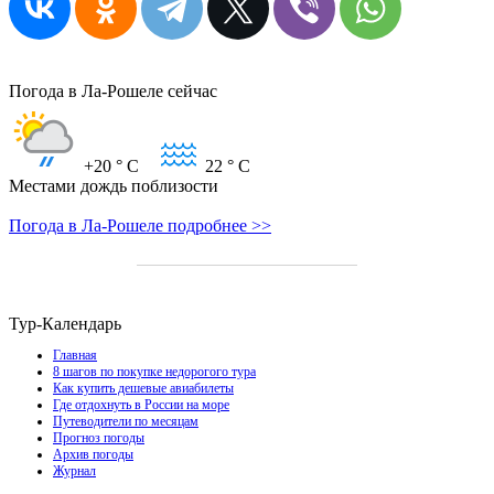
Погода в Ла-Рошеле сейчас
+20
° C
22
° C
Местами дождь поблизости
Погода в Ла-Рошеле подробнее >>
Тур-Календарь
Главная
8 шагов по покупке недорогого тура
Как купить дешевые авиабилеты
Где отдохнуть в России на море
Путеводители по месяцам
Прогноз погоды
Архив погоды
Журнал