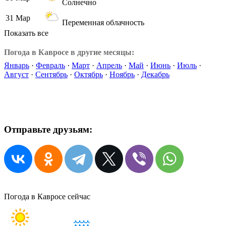
Солнечно
31 Мар
Переменная облачность
Показать все
Погода в Кавросе в другие месяцы:
Январь
·
Февраль
·
Март
·
Апрель
·
Май
·
Июнь
·
Июль
·
Август
·
Сентябрь
·
Октябрь
·
Ноябрь
·
Декабрь
Отправьте друзьям:
Погода в Кавросе сейчас