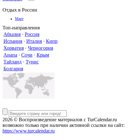
Отдых в России
Март
Топ-направления
Абхазия
·
Россия
Испания
·
Италия
·
Кипр
Хорватия
·
Черногория
Анапа
·
Сочи
·
Крым
Тайланд
·
Тунис
Болгария
2026 © Воспроизведение материалов c TurCalendar.ru
возможно только при наличии активной ссылки на сайт:
https://www.turcalendar.ru