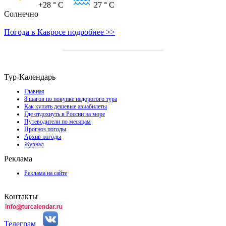
+28
° C
27
° C
Солнечно
Погода в Кавросе подробнее >>
Тур-Календарь
Главная
8 шагов по покупке недорогого тура
Как купить дешевые авиабилеты
Где отдохнуть в России на море
Путеводители по месяцам
Прогноз погоды
Архив погоды
Журнал
Реклама
Реклама на сайте
Контакты
Телеграм