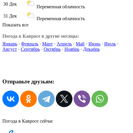
30 Дек
Переменная облачность
31 Дек
Переменная облачность
Показать все
Погода в Кавросе в другие месяцы:
Январь
·
Февраль
·
Март
·
Апрель
·
Май
·
Июнь
·
Июль
·
Август
·
Сентябрь
·
Октябрь
·
Ноябрь
·
Декабрь
Отправьте друзьям:
Погода в Кавросе сейчас