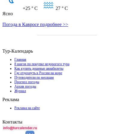
+25
° C
27
° C
Ясно
Погода в Кавросе подробнее >>
Тур-Календарь
Главная
8 шагов по покупке недорогого тура
Как купить дешевые авиабилеты
Где отдохнуть в России на море
Путеводители по месяцам
Прогноз погоды
Архив погоды
Журнал
Реклама
Реклама на сайте
Контакты