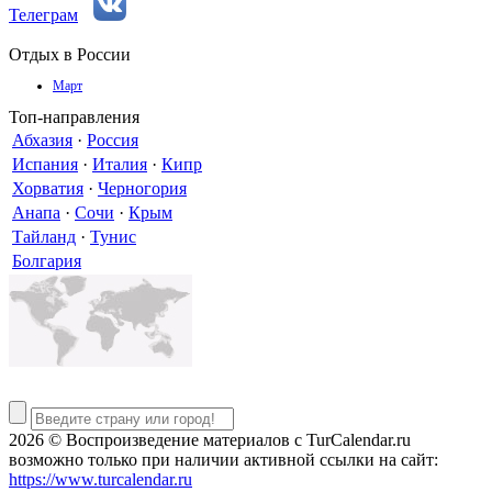
Телеграм
Отдых в России
Март
Топ-направления
Абхазия
·
Россия
Испания
·
Италия
·
Кипр
Хорватия
·
Черногория
Анапа
·
Сочи
·
Крым
Тайланд
·
Тунис
Болгария
2026 © Воспроизведение материалов c TurCalendar.ru
возможно только при наличии активной ссылки на сайт:
https://www.turcalendar.ru