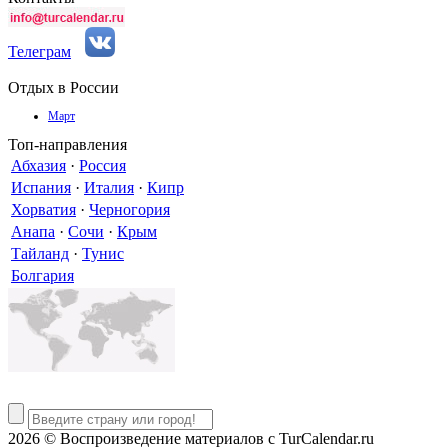
Телеграм
Отдых в России
Март
Топ-направления
Абхазия
·
Россия
Испания
·
Италия
·
Кипр
Хорватия
·
Черногория
Анапа
·
Сочи
·
Крым
Тайланд
·
Тунис
Болгария
2026 © Воспроизведение материалов c TurCalendar.ru