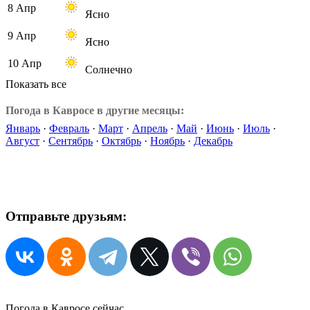
8 Апр
Ясно
9 Апр
Ясно
10 Апр
Солнечно
Показать все
Погода в Кавросе в другие месяцы:
Январь
·
Февраль
·
Март
·
Апрель
·
Май
·
Июнь
·
Июль
·
Август
·
Сентябрь
·
Октябрь
·
Ноябрь
·
Декабрь
Отправьте друзьям:
Погода в Кавросе сейчас