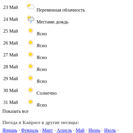
23 Май
Переменная облачность
24 Май
Местами дождь
25 Май
Ясно
26 Май
Ясно
27 Май
Ясно
28 Май
Ясно
29 Май
Ясно
30 Май
Солнечно
31 Май
Ясно
Показать все
Погода в Кавросе в другие месяцы:
Январь
·
Февраль
·
Март
·
Апрель
·
Май
·
Июнь
·
Июль
·