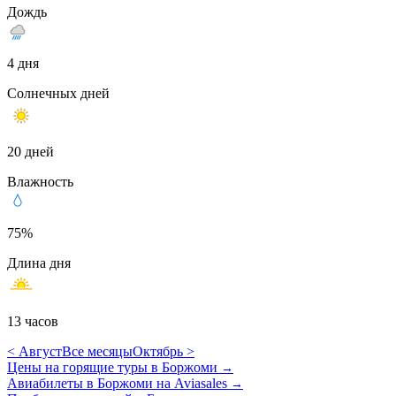
Дождь
4 дня
Солнечных дней
20 дней
Влажность
75%
Длина дня
13 часов
< Август
Все месяцы
Октябрь >
Цены на горящие туры в Боржоми
→
Авиабилеты в Боржоми на Aviasales
→