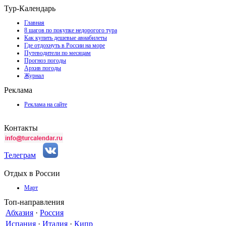
Тур-Календарь
Главная
8 шагов по покупке недорогого тура
Как купить дешевые авиабилеты
Где отдохнуть в России на море
Путеводители по месяцам
Прогноз погоды
Архив погоды
Журнал
Реклама
Реклама на сайте
Контакты
Телеграм
Отдых в России
Март
Топ-направления
Абхазия
·
Россия
Испания
·
Италия
·
Кипр