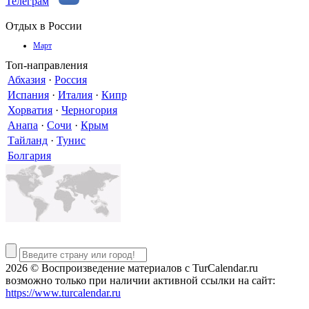
Телеграм
Отдых в России
Март
Топ-направления
Абхазия
·
Россия
Испания
·
Италия
·
Кипр
Хорватия
·
Черногория
Анапа
·
Сочи
·
Крым
Тайланд
·
Тунис
Болгария
2026 © Воспроизведение материалов c TurCalendar.ru
возможно только при наличии активной ссылки на сайт:
https://www.turcalendar.ru