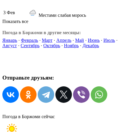
3 Фев
Местами слабая морось
Показать все
Погода в Боржоми в другие месяцы:
Январь
·
Февраль
·
Март
·
Апрель
·
Май
·
Июнь
·
Июль
·
Август
·
Сентябрь
·
Октябрь
·
Ноябрь
·
Декабрь
Отправьте друзьям:
Погода в Боржоми сейчас