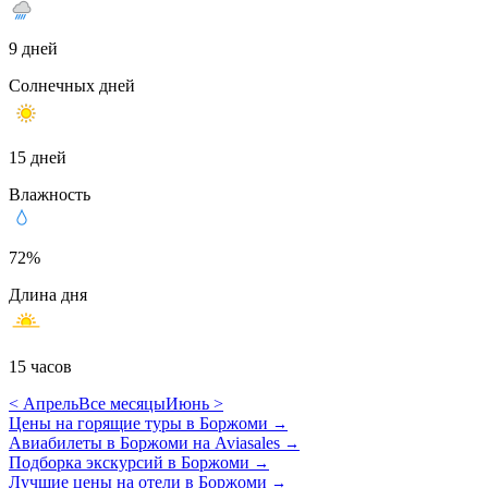
9 дней
Солнечных дней
15 дней
Влажность
72%
Длина дня
15 часов
< Апрель
Все месяцы
Июнь >
Цены на горящие туры в Боржоми
→
Авиабилеты в Боржоми на Aviasales
→
Подборка экскурсий в Боржоми
→
Лучшие цены на отели в Боржоми
→