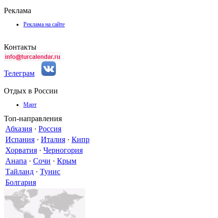
Реклама
Реклама на сайте
Контакты
Телеграм
Отдых в России
Март
Топ-направления
Абхазия
·
Россия
Испания
·
Италия
·
Кипр
Хорватия
·
Черногория
Анапа
·
Сочи
·
Крым
Тайланд
·
Тунис
Болгария