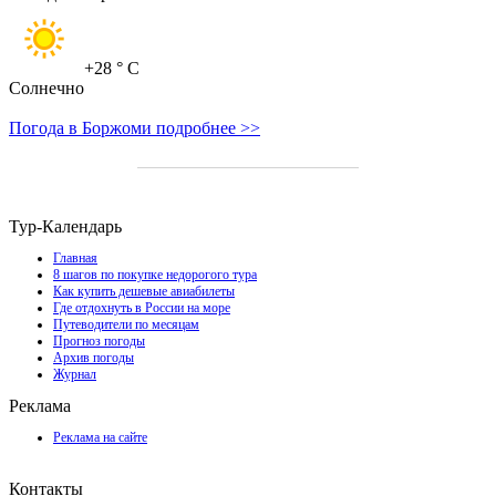
+28
° C
Солнечно
Погода в Боржоми подробнее >>
Тур-Календарь
Главная
8 шагов по покупке недорогого тура
Как купить дешевые авиабилеты
Где отдохнуть в России на море
Путеводители по месяцам
Прогноз погоды
Архив погоды
Журнал
Реклама
Реклама на сайте
Контакты