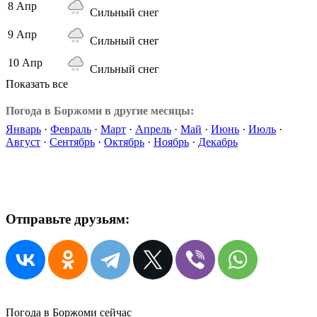
8 Апр
Сильный снег
9 Апр
Сильный снег
10 Апр
Сильный снег
Показать все
Погода в Боржоми в другие месяцы:
Январь
·
Февраль
·
Март
·
Апрель
·
Май
·
Июнь
·
Июль
·
Август
·
Сентябрь
·
Октябрь
·
Ноябрь
·
Декабрь
Отправьте друзьям:
Погода в Боржоми сейчас