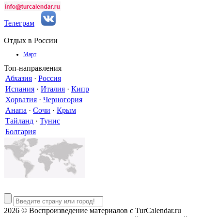
Телеграм
Отдых в России
Март
Топ-направления
Абхазия
·
Россия
Испания
·
Италия
·
Кипр
Хорватия
·
Черногория
Анапа
·
Сочи
·
Крым
Тайланд
·
Тунис
Болгария
2026 © Воспроизведение материалов c TurCalendar.ru