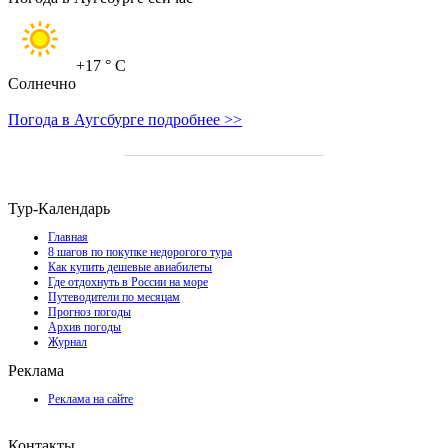
+17
° C
Солнечно
Погода в Аугсбурге подробнее >>
Тур-Календарь
Главная
8 шагов по покупке недорогого тура
Как купить дешевые авиабилеты
Где отдохнуть в России на море
Путеводители по месяцам
Прогноз погоды
Архив погоды
Журнал
Реклама
Реклама на сайте
Контакты