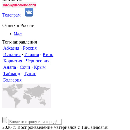
Телеграм
Отдых в России
Март
Топ-направления
Абхазия
·
Россия
Испания
·
Италия
·
Кипр
Хорватия
·
Черногория
Анапа
·
Сочи
·
Крым
Тайланд
·
Тунис
Болгария
2026 © Воспроизведение материалов c TurCalendar.ru