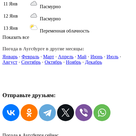
11 Янв
Пасмурно
12 Янв
Пасмурно
13 Янв
Переменная облачность
Показать все
Погода в Аугсбурге в другие месяцы:
Январь
·
Февраль
·
Март
·
Апрель
·
Май
·
Июнь
·
Июль
·
Август
·
Сентябрь
·
Октябрь
·
Ноябрь
·
Декабрь
Отправьте друзьям:
Погода в Аугсбурге сейчас