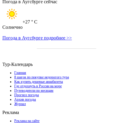
Погода в Аугсбурге сейчас
+27
° C
Солнечно
Погода в Аугсбурге подробнее >>
Тур-Календарь
Главная
8 шагов по покупке недорогого тура
Как купить дешевые авиабилеты
Где отдохнуть в России на море
Путеводители по месяцам
Прогноз погоды
Архив погоды
Журнал
Реклама
Реклама на сайте