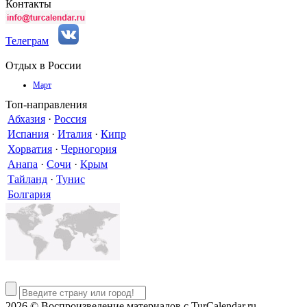
Контакты
Телеграм
Отдых в России
Март
Топ-направления
Абхазия
·
Россия
Испания
·
Италия
·
Кипр
Хорватия
·
Черногория
Анапа
·
Сочи
·
Крым
Тайланд
·
Тунис
Болгария
2026 © Воспроизведение материалов c TurCalendar.ru