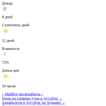
Дождь
8 дней
Солнечных дней
12 дней
Влажность
72%
Длина дня
16 часов
< Май
Все месяцы
Июль >
Цены на горящие туры в Аугсбург
→
Авиабилеты в Аугсбург на Aviasales
→