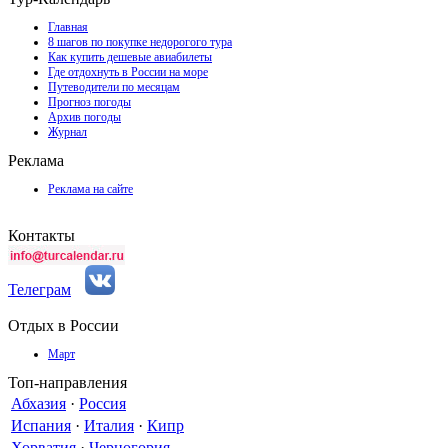
Главная
8 шагов по покупке недорогого тура
Как купить дешевые авиабилеты
Где отдохнуть в России на море
Путеводители по месяцам
Прогноз погоды
Архив погоды
Журнал
Реклама
Реклама на сайте
Контакты
Телеграм
Отдых в России
Март
Топ-направления
Абхазия
·
Россия
Испания
·
Италия
·
Кипр
Хорватия
·
Черногория