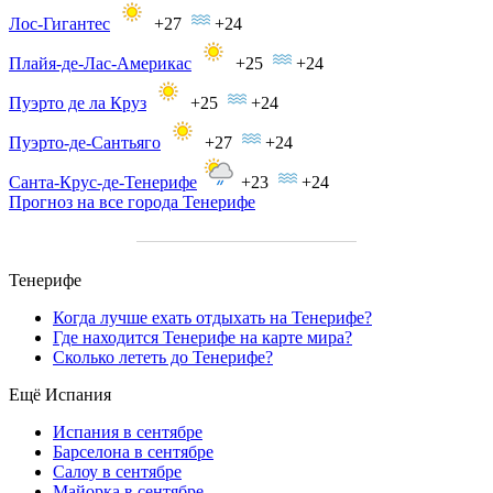
Лос-Гигантес
+27
+24
Плайя-де-Лас-Америкас
+25
+24
Пуэрто де ла Круз
+25
+24
Пуэрто-де-Сантьяго
+27
+24
Санта-Крус-де-Тенерифе
+23
+24
Прогноз на все города Тенерифе
Тенерифе
Когда лучше ехать отдыхать на Тенерифе?
Где находится Тенерифе на карте мира?
Сколько лететь до Тенерифе?
Ещё Испания
Испания в сентябре
Барселона в сентябре
Салоу в сентябре
Майорка в сентябре