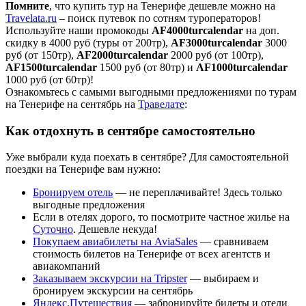
Помните
, что купить тур на Тенерифе дешевле можно на
Travelata.ru
– поиск путевок по сотням туроператоров!
Используйте наши промокоды
AF4000turcalendar
на доп.
скидку в 4000 руб (туры от 200тр),
AF3000turcalendar
3000
руб (от 150тр),
AF2000turcalendar
2000 руб (от 100тр),
AF1500turcalendar
1500 руб (от 80тр) и
AF1000turcalendar
1000 руб (от 60тр)!
Ознакомьтесь с самыми выгодными предложениями по турам
на Тенерифе на сентябрь на
Травелате
:
Как отдохнуть в сентябре самостоятельно
Уже выбрали куда поехать в сентябре? Для самостоятельной
поездки на Тенерифе вам нужно:
Бронируем отель
— не переплачивайте! Здесь только
выгодные предложения
Если в отелях дорого, то посмотрите частное жилье на
Суточно
. Дешевле некуда!
Покупаем авиабилеты на AviaSales
— сравниваем
стоимость билетов на Тенерифе от всех агентств и
авиакомпаний
Заказываем экскурсии на Tripster
— выбираем и
бронируем экскурсии на сентябрь
Яндекс.Путешествия
— забронируйте билеты и отели