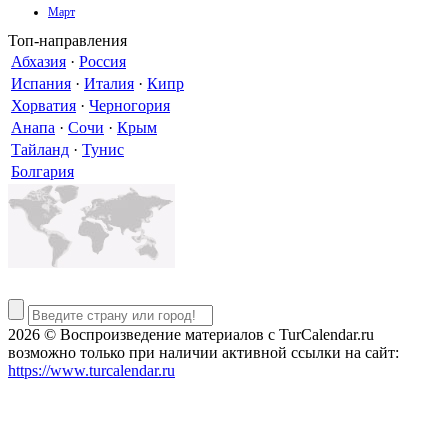
Март
Топ-направления
Абхазия
·
Россия
Испания
·
Италия
·
Кипр
Хорватия
·
Черногория
Анапа
·
Сочи
·
Крым
Тайланд
·
Тунис
Болгария
2026 © Воспроизведение материалов c TurCalendar.ru
возможно только при наличии активной ссылки на сайт:
https://www.turcalendar.ru