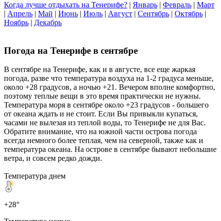
Когда лучше отдыхать на Тенерифе?
|
Январь
|
Февраль
|
Март
|
Апрель
|
Май
|
Июнь
|
Июль
|
Август
|
Сентябрь
|
Октябрь
|
Ноябрь
|
Декабрь
Погода на Тенерифе в сентябре
В сентябре на Тенерифе, как и в августе, все еще жаркая
погода, разве что температура воздуха на 1-2 градуса меньше,
около +28 градусов, а ночью +21. Вечером вполне комфортно,
поэтому теплые вещи в это время практически не нужны.
Температура моря в сентябре около +23 градусов - большего
от океана ждать и не стоит. Если Вы привыкли купаться,
часами не вылезая из теплой воды, то Тенерифе не для Вас.
Обратите внимание, что на южной части острова погода
всегда немного более теплая, чем на северной, также как и
температура океана. На острове в сентябре бывают небольшие
ветра, и совсем редко дожди.
Температура днем
+28°