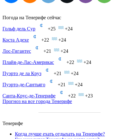
Погода на Тенерифе сейчас
Гольф дель Сур
+25
+24
Коста Адехе
+22
+24
Лос-Гигантес
+21
+24
Плайя-де-Лас-Америкас
+22
+24
Пуэрто де ла Круз
+21
+24
Пуэрто-де-Сантьяго
+21
+24
Санта-Крус-де-Тенерифе
+22
+23
Прогноз на все города Тенерифе
Тенерифе
Когда лучше ехать отдыхать на Тенерифе?