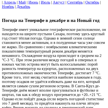
|
Апрель
|
Май
|
Июнь
|
Июль
|
Август
|
Сентябрь
|
Октябрь
|
Ноябрь
|
Декабрь
Погода на Тенерифе в декабре и на Новый год
Тенерифе имеет уникальное географическое расположение, он
находится на широте пустыни Сахара, поэтому здесь круглый
год стоит тёплая погода. Однако в зимний сезон солнце
становится менее активным, и в полуденные часы уже совсем
не жарко. По сравнению с ноябрьскими климатическими
показателями температурный режим декабря меняется
ненамного. Охлаждение воздуха происходит в среднем на 2
°С-3 °С. При этом различия между погодой в северных и
южных частях острова могут быть колоссальными: порой
разность температур на курортах, расположенных на двух
противоположных оконечностях Тенерифе, достигает 7 °С.
Кроме того, этот месяц считается наиболее влажным в году,
поэтому осадков не удаётся избежать даже на юге, который
является самым сухим регионом острова. В Санта-Круз де-
Тенерифе днём может вполне прогуливаться в футболке и
шортах, так как к обеду воздух прогревается до +20..+21 °С.
Однако если пойдёт дождь (если верить погодной статистике
это 7 дней месяца), то придётся накинуть на плечи лёгкую
кофту. Решив махнуть из столицы в тематический парк