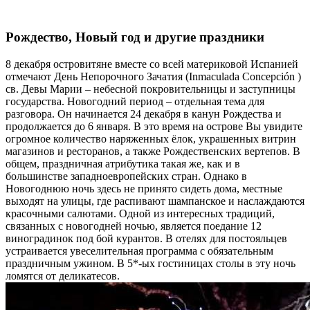
Рождество, Новый год и другие праздники
8 декабря островитяне вместе со всей материковой Испанией
отмечают День Непорочного Зачатия (Inmaculada Concepción )
св. Девы Марии – небесной покровительницы и заступницы
государства. Новогодний период – отдельная тема для
разговора. Он начинается 24 декабря в канун Рождества и
продолжается до 6 января. В это время на острове Вы увидите
огромное количество наряженных ёлок, украшенных витрин
магазинов и ресторанов, а также Рождественских вертепов. В
общем, праздничная атрибутика такая же, как и в
большинстве западноевропейских стран. Однако в
Новогоднюю ночь здесь не принято сидеть дома, местные
выходят на улицы, где распивают шампанское и наслаждаются
красочными салютами. Одной из интересных традиций,
связанных с новогодней ночью, является поедание 12
виноградинок под бой курантов. В отелях для постояльцев
устраивается увеселительная программа с обязательным
праздничным ужином. В 5*-ых гостиницах столы в эту ночь
ломятся от деликатесов.