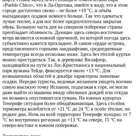
«Pueblo Chico», что в Ла-Оротава, имейте в виду, что в этом
городе достаточно свежо – не более +19 °С, и объём
выпадающих осадков немного больше. Так что одеваться
лучше теплее, а для ног более предпочтительна закрытая
обувь. Большую часть дня на северном побережье страны
преобладает облачность. Дующие здесь северо-восточные
ветра являются основной причиной, по которой погода здесь
субъективно кажется прохладнее. В самом сердце острова,
представленного горными ландшафтами, среднедневные
температуры всегда несколько ниже. Здесь без тёплой куртки
можно простудиться. Так, в деревушке Вилафлор,
находящейся на пути из Лос-Кристианоса в национальный
парк вулкана Тейде, фиксируется около +13 °С. Для
возвышенных областей в декабре характерны ливневые
осадки. Нередко туристы, ведомые желанием увидеть воочию
самую высокую точку Испании, подъезжая к горе, не могли
даже выйти из машины ввиду обильных дождей или откуда
ни возьмись опустившегося тумана. На южных курортах
Тенерифе ситуация более обнадёживающая. Здесь столбик
термометра колеблется от +21 °С до 24 °С в особо тёплые, но
редкие дни. Ночь на всей территории Тенерифе холодно: от 7
°С во внутренних регионах до +13 °С на севере, 15 °С на
северо-востоке и южном побережье.