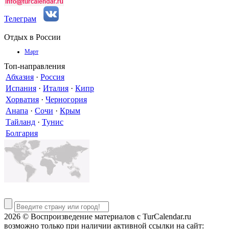
Телеграм
Отдых в России
Март
Топ-направления
Абхазия
·
Россия
Испания
·
Италия
·
Кипр
Хорватия
·
Черногория
Анапа
·
Сочи
·
Крым
Тайланд
·
Тунис
Болгария
2026 © Воспроизведение материалов c TurCalendar.ru
возможно только при наличии активной ссылки на сайт: