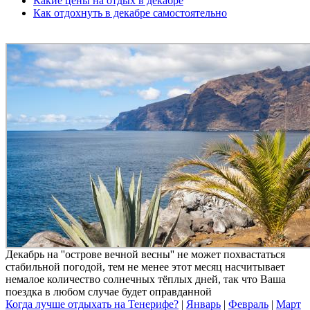
Какие цены на отдых в декабре
Как отдохнуть в декабре самостоятельно
Декабрь на ''острове вечной весны'' не может похвастаться
стабильной погодой, тем не менее этот месяц насчитывает
немалое количество солнечных тёплых дней, так что Ваша
поездка в любом случае будет оправданной
Когда лучше отдыхать на Тенерифе?
|
Январь
|
Февраль
|
Март