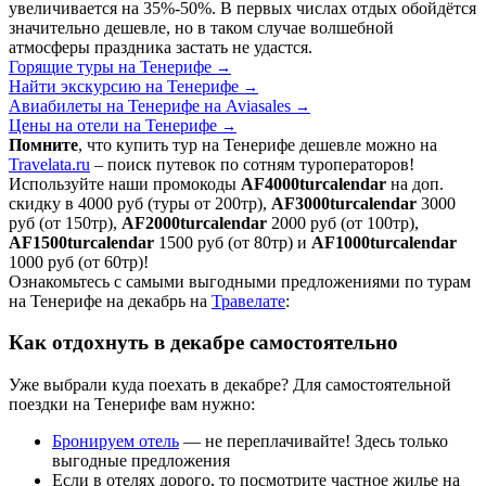
увеличивается на 35%-50%. В первых числах отдых обойдётся
значительно дешевле, но в таком случае волшебной
атмосферы праздника застать не удастся.
Горящие туры на Тенерифе
→
Найти экскурсию на Тенерифе
→
Авиабилеты на Тенерифе на Aviasales
→
Цены на отели на Тенерифе
→
Помните
, что купить тур на Тенерифе дешевле можно на
Travelata.ru
– поиск путевок по сотням туроператоров!
Используйте наши промокоды
AF4000turcalendar
на доп.
скидку в 4000 руб (туры от 200тр),
AF3000turcalendar
3000
руб (от 150тр),
AF2000turcalendar
2000 руб (от 100тр),
AF1500turcalendar
1500 руб (от 80тр) и
AF1000turcalendar
1000 руб (от 60тр)!
Ознакомьтесь с самыми выгодными предложениями по турам
на Тенерифе на декабрь на
Травелате
:
Как отдохнуть в декабре самостоятельно
Уже выбрали куда поехать в декабре? Для самостоятельной
поездки на Тенерифе вам нужно:
Бронируем отель
— не переплачивайте! Здесь только
выгодные предложения
Если в отелях дорого, то посмотрите частное жилье на