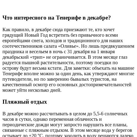
Что интересного на Тенерифе в декабре?
Как правило, в декабре сюда приезжают те, кто хочет
грядущий Новый Год встретить без привычного всеми
европейцами снега, холодов и традиционного для наших
соотечественников салата «Оливье». Но лишь предвкушением
праздника и весельем в ночь с 31 декабря на 1 января
декабрьский «трип» не ограничивается. В этом месяце глаз
радуется пышной растительности, поэтому поездки по
острову будут весьма кстати. Для заметки: объехать на машине
Тенерифе вполне можно за один день, как утверждают многие
путеводители, но по заверению бывалых туристов, на
качественный осмотр его основных достопримечательностей
может уйти несколько дней.
Пляжный отдых
В декабре можно рассчитывать в целом до 5,5-6 солнечных
часов в сутки, однако переменная облачность и
периодические дожди могут запросто нарушить все планы,
связанные с пляжным отдыхом. В этом месяце вода у берегов
остывает до +20 °С, поэтому заходить в воду решаются далеко