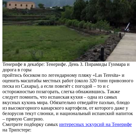
Тенерифе в декабре: Тенерифе. День 3. Пирамиды Гуимара и
дорога в горы
пройтись босиком по легендарному пляжу «Las Teresita» и
оценить масштабы местных работ (около 320 тонн привозного
песка из Сахары), а если повезёт с погодой – то и с
осторожностью позагорать, слегка обнажившись. Также
следует помнить, что испанская кухня – одна из самых
вкусных кухонь мира. Обязательно отведайте паэлью, блюдо
из высокогорного канарского картофеля, от которого даже у
белорусов текут слюнки, и национальный испанский напиток
– пряную Сангрию.
Смотрите подборку самых
интересных эскурсий на Тенерифе
на Трипстере: