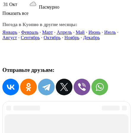
31 Окт
Пасмурно
Показать все
Погода в Куопио в другие месяцы:
Январь
·
Февраль
·
Март
·
Апрель
·
Май
·
Июнь
·
Июль
·
Август
·
Сентябрь
·
Октябрь
·
Ноябрь
·
Декабрь
Отправьте друзьям: