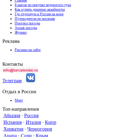
Главная
8 шагов по покупке недорогого тура
Как купить дешевые авиабилеты
Где отдохнуть в России на море
Путеводители по месяцам
Прогноз погоды
Архив погоды
Журнал
Реклама
Реклама на сайте
Контакты
Телеграм
Отдых в России
Март
Топ-направления
Абхазия
·
Россия
Испания
·
Италия
·
Кипр
Хорватия
·
Черногория
Анапа
·
Сочи
·
Крым