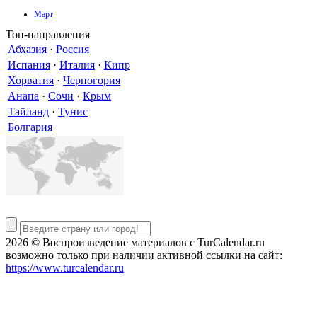
Март
Топ-направления
Абхазия
·
Россия
Испания
·
Италия
·
Кипр
Хорватия
·
Черногория
Анапа
·
Сочи
·
Крым
Тайланд
·
Тунис
Болгария
2026 © Воспроизведение материалов c TurCalendar.ru
возможно только при наличии активной ссылки на сайт:
https://www.turcalendar.ru