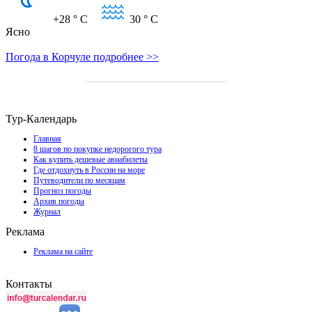
+28
° C
30
° C
Ясно
Погода в Корчуле подробнее >>
Тур-Календарь
Главная
8 шагов по покупке недорогого тура
Как купить дешевые авиабилеты
Где отдохнуть в России на море
Путеводители по месяцам
Прогноз погоды
Архив погоды
Журнал
Реклама
Реклама на сайте
Контакты