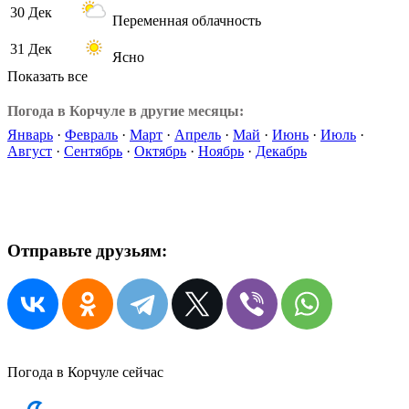
30 Дек
Переменная облачность
31 Дек
Ясно
Показать все
Погода в Корчуле в другие месяцы:
Январь
·
Февраль
·
Март
·
Апрель
·
Май
·
Июнь
·
Июль
·
Август
·
Сентябрь
·
Октябрь
·
Ноябрь
·
Декабрь
Отправьте друзьям:
Погода в Корчуле сейчас