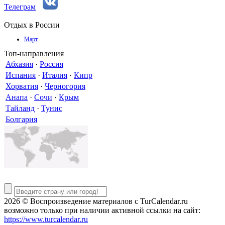
Телеграм
Отдых в России
Март
Топ-направления
Абхазия
·
Россия
Испания
·
Италия
·
Кипр
Хорватия
·
Черногория
Анапа
·
Сочи
·
Крым
Тайланд
·
Тунис
Болгария
2026 © Воспроизведение материалов c TurCalendar.ru
возможно только при наличии активной ссылки на сайт:
https://www.turcalendar.ru