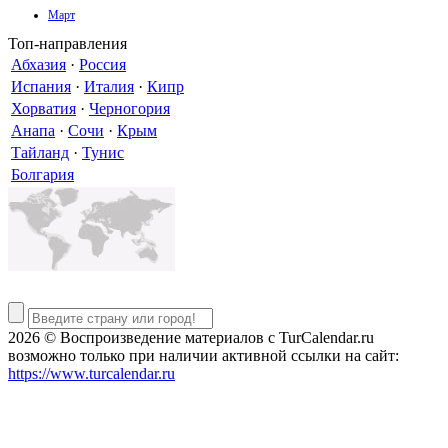
Март
Топ-направления
Абхазия
·
Россия
Испания
·
Италия
·
Кипр
Хорватия
·
Черногория
Анапа
·
Сочи
·
Крым
Тайланд
·
Тунис
Болгария
2026 © Воспроизведение материалов c TurCalendar.ru
возможно только при наличии активной ссылки на сайт:
https://www.turcalendar.ru