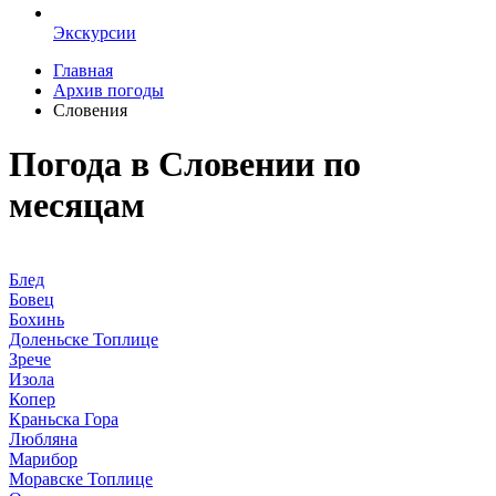
Экскурсии
Главная
Архив погоды
Словения
Погода в Словении по
месяцам
Блед
Бовец
Бохинь
Доленьске Топлице
Зрече
Изола
Копер
Краньска Гора
Любляна
Марибор
Моравске Топлице