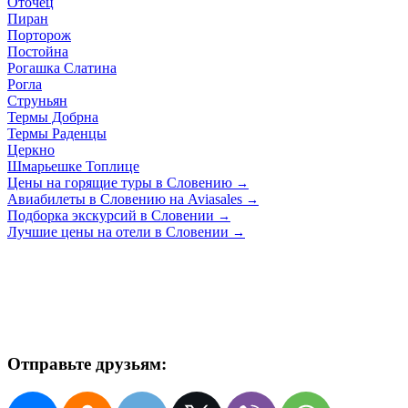
Оточец
Пиран
Порторож
Постойна
Рогашка Слатина
Рогла
Струньян
Термы Добрна
Термы Раденцы
Церкно
Шмарьешке Топлице
Цены на горящие туры в Словению
→
Авиабилеты в Словению на Aviasales
→
Подборка экскурсий в Словении
→
Лучшие цены на отели в Словении
→
Отправьте друзьям: