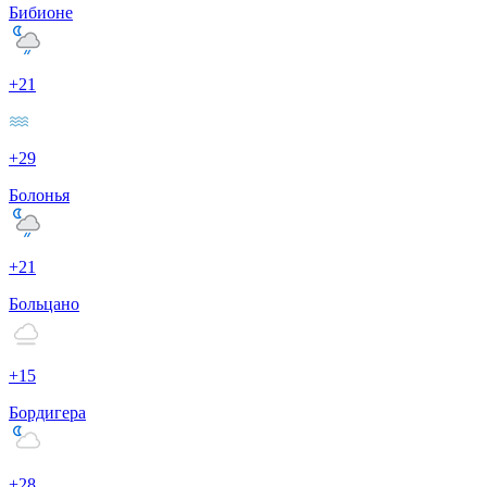
Бибионе
+21
+29
Болонья
+21
Больцано
+15
Бордигера
+28