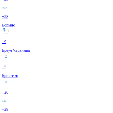
+28
Бормио
+9
Бреул-Червиния
+5
Бриатико
+26
+29