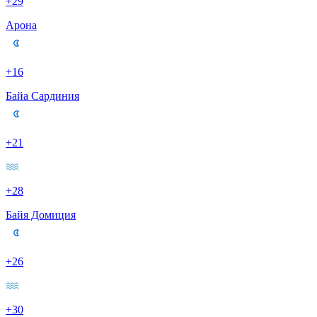
+29
Арона
+16
Байа Сардиния
+21
+28
Байя Домиция
+26
+30