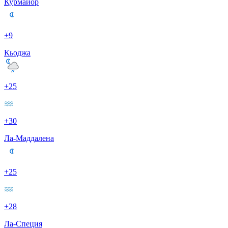
Курмайор
+9
Кьоджа
+25
+30
Ла-Маддалена
+25
+28
Ла-Специя