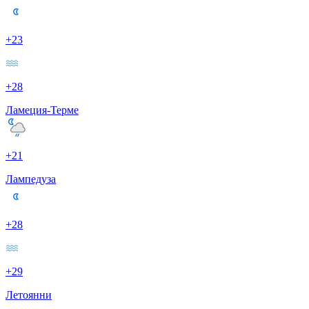
+23
+28
Ламеция-Терме
+21
Лампедуза
+28
+29
Летоянни