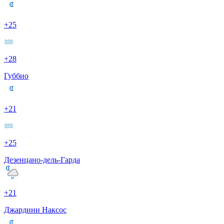
+25
+28
Губбио
+21
+25
Дезенцано-дель-Гарда
+21
Джардини Наксос