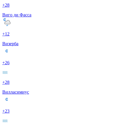
+28
Виго ди Фасса
+12
Визерба
+26
+28
Вилласимиус
+23