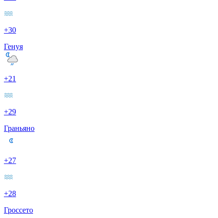
+30
Генуя
+21
+29
Граньяно
+27
+28
Гроссето