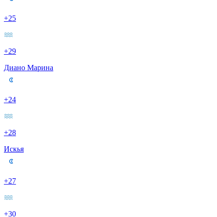
+25
+29
Диано Марина
+24
+28
Искья
+27
+30