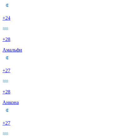
+24
+28
Амальфи
+27
+28
Анкона
+27