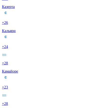
Казерта
+26
Кальяри
+24
+28
Камайоре
+23
+28