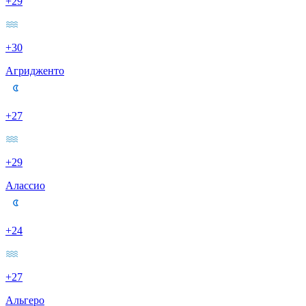
+29
+30
Агридженто
+27
+29
Алассио
+24
+27
Альгеро