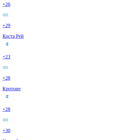
+26
+29
Коста Рей
+23
+28
Кротоне
+28
+30