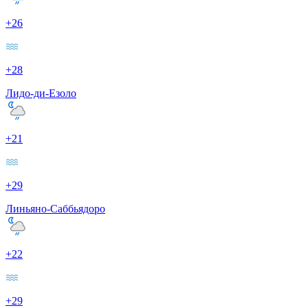
+26
+28
Лидо-ди-Езоло
+21
+29
Линьяно-Саббьядоро
+22
+29