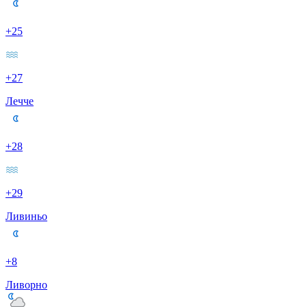
+25
+27
Лечче
+28
+29
Ливиньо
+8
Ливорно