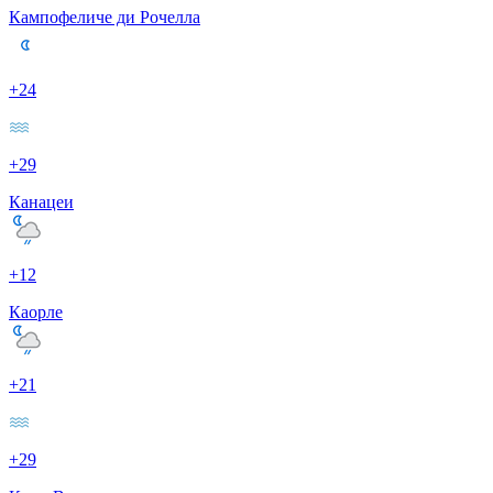
Кампофеличе ди Рочелла
+24
+29
Канацеи
+12
Каорле
+21
+29