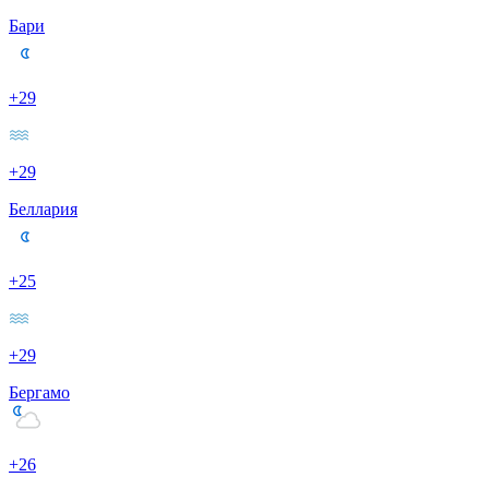
Бари
+29
+29
Беллария
+25
+29
Бергамо
+26