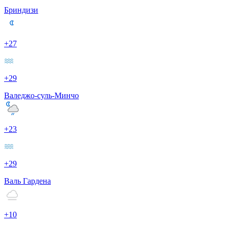
Бриндизи
+27
+29
Валеджо-суль-Минчо
+23
+29
Валь Гардена
+10