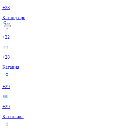
+28
Катандзаро
+22
+28
Катания
+29
+29
Каттолика