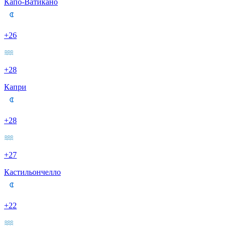
Капо-Ватикано
+26
+28
Капри
+28
+27
Кастильончелло
+22