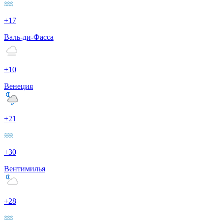
+17
Валь-ди-Фасса
+10
Венеция
+21
+30
Вентимилья
+28