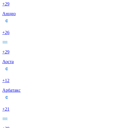
+29
Анцио
+26
+29
Аоста
+12
Арбатакс
+21