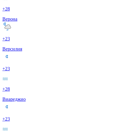
+28
Верона
+23
Версилия
+23
+28
Виареджио
+23