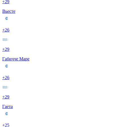
+29
Вьесте
+26
+29
Габичче Маре
+26
+29
Гаета
+25