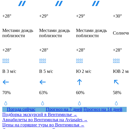
+28°
+29°
+29°
+30°
Местами дождь
Местами дождь
Местами дождь
Солнеч
поблизости
поблизости
поблизости
+28°
+28°
+28°
+28°
В 3 м/с
В 5 м/с
Ю 2 м/с
ЮВ 2 м/
70%
63%
60%
58%
Погода сейчас
Прогноз на 7 дней
Прогноз на 14 дней
Подборка экскурсий в Вентимилье
→
Авиабилеты во Вентимилья на Aviasales
→
Цены на горящие туры во Вентимилья
→