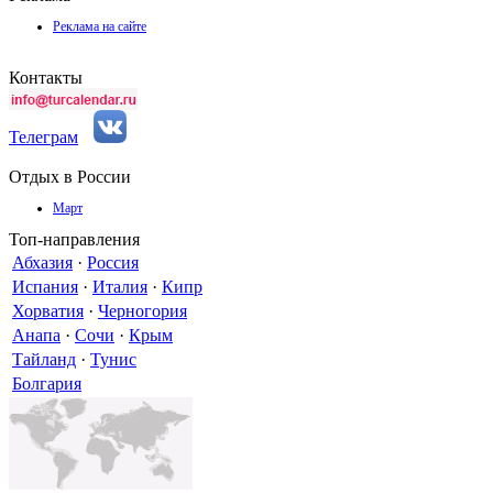
Реклама на сайте
Контакты
Телеграм
Отдых в России
Март
Топ-направления
Абхазия
·
Россия
Испания
·
Италия
·
Кипр
Хорватия
·
Черногория
Анапа
·
Сочи
·
Крым
Тайланд
·
Тунис
Болгария