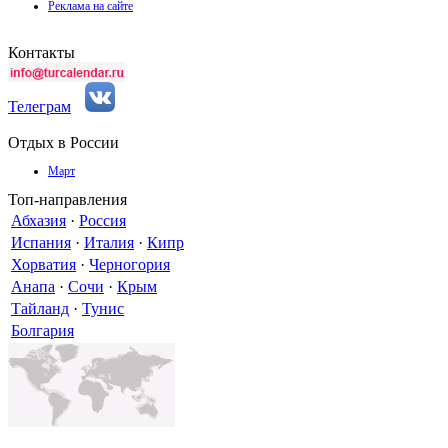
Реклама на сайте
Контакты
Телеграм
Отдых в России
Март
Топ-направления
Абхазия
·
Россия
Испания
·
Италия
·
Кипр
Хорватия
·
Черногория
Анапа
·
Сочи
·
Крым
Тайланд
·
Тунис
Болгария