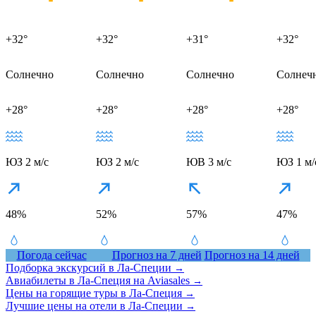
+32°
+32°
+31°
+32°
Солнечно
Солнечно
Солнечно
Солнеч
+28°
+28°
+28°
+28°
ЮЗ 2 м/с
ЮЗ 2 м/с
ЮВ 3 м/с
ЮЗ 1 м/
48%
52%
57%
47%
Погода сейчас
Прогноз на 7 дней
Прогноз на 14 дней
Подборка экскурсий в Ла-Специи
→
Авиабилеты в Ла-Специя на Aviasales
→
Цены на горящие туры в Ла-Специя
→
Лучшие цены на отели в Ла-Специи
→