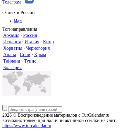
Телеграм
Отдых в России
Март
Топ-направления
Абхазия
·
Россия
Испания
·
Италия
·
Кипр
Хорватия
·
Черногория
Анапа
·
Сочи
·
Крым
Тайланд
·
Тунис
Болгария
2026 © Воспроизведение материалов c TurCalendar.ru
возможно только при наличии активной ссылки на сайт:
https://www.turcalendar.ru