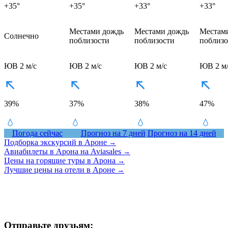
+35°
+35°
+33°
+33°
Местами дождь
Местами дождь
Местам
Солнечно
поблизости
поблизости
поблизо
ЮВ 2 м/с
ЮВ 2 м/с
ЮВ 2 м/с
ЮВ 2 м/
39%
37%
38%
47%
Погода сейчас
Прогноз на 7 дней
Прогноз на 14 дней
Подборка экскурсий в Ароне
→
Авиабилеты в Арона на Aviasales
→
Цены на горящие туры в Арона
→
Лучшие цены на отели в Ароне
→
Отправьте друзьям: