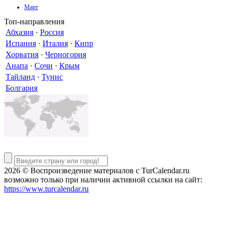
Март
Топ-направления
Абхазия
·
Россия
Испания
·
Италия
·
Кипр
Хорватия
·
Черногория
Анапа
·
Сочи
·
Крым
Тайланд
·
Тунис
Болгария
2026 © Воспроизведение материалов c TurCalendar.ru
возможно только при наличии активной ссылки на сайт:
https://www.turcalendar.ru