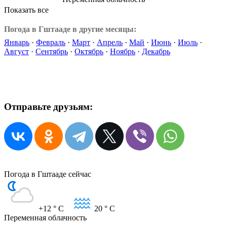
Показать все
Погода в Гштааде в другие месяцы:
Январь
·
Февраль
·
Март
·
Апрель
·
Май
·
Июнь
·
Июль
·
Август
·
Сентябрь
·
Октябрь
·
Ноябрь
·
Декабрь
Отправьте друзьям:
Погода в Гштааде сейчас
+12
° C
20
° C
Переменная облачность