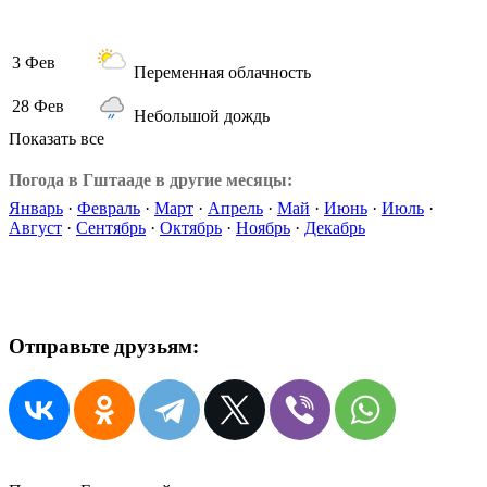
3 Фев
Переменная облачность
28 Фев
Небольшой дождь
Показать все
Погода в Гштааде в другие месяцы:
Январь
·
Февраль
·
Март
·
Апрель
·
Май
·
Июнь
·
Июль
·
Август
·
Сентябрь
·
Октябрь
·
Ноябрь
·
Декабрь
Отправьте друзьям: