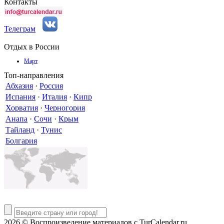
Контакты
Телеграм
Отдых в России
Март
Топ-направления
Абхазия
·
Россия
Испания
·
Италия
·
Кипр
Хорватия
·
Черногория
Анапа
·
Сочи
·
Крым
Тайланд
·
Тунис
Болгария
2026 © Воспроизведение материалов c TurCalendar.ru