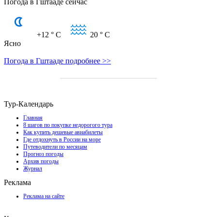
Погода в Гштааде сейчас
+12
° C
20
° C
Ясно
Погода в Гштааде подробнее >>
Тур-Календарь
Главная
8 шагов по покупке недорогого тура
Как купить дешевые авиабилеты
Где отдохнуть в России на море
Путеводители по месяцам
Прогноз погоды
Архив погоды
Журнал
Реклама
Реклама на сайте