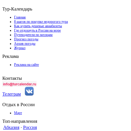
Тур-Календарь
Главная
8 шагов по покупке недорогого тура
Как купить дешевые авиабилеты
Где отдохнуть в России на море
Путеводители по месяцам
Прогноз погоды
Архив погоды
Журнал
Реклама
Реклама на сайте
Контакты
Телеграм
Отдых в России
Март
Топ-направления
Абхазия
·
Россия