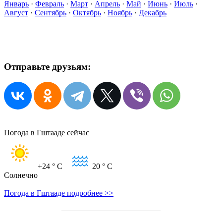
Январь
·
Февраль
·
Март
·
Апрель
·
Май
·
Июнь
·
Июль
·
Август
·
Сентябрь
·
Октябрь
·
Ноябрь
·
Декабрь
Отправьте друзьям:
Погода в Гштааде сейчас
+24
° C
20
° C
Солнечно
Погода в Гштааде подробнее >>