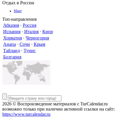
Отдых в России
Март
Топ-направления
Абхазия
·
Россия
Испания
·
Италия
·
Кипр
Хорватия
·
Черногория
Анапа
·
Сочи
·
Крым
Тайланд
·
Тунис
Болгария
2026 © Воспроизведение материалов c TurCalendar.ru
возможно только при наличии активной ссылки на сайт:
https://www.turcalendar.ru