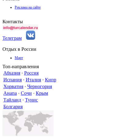
Реклама на сайте
Контакты
Телеграм
Отдых в России
Март
Топ-направления
Абхазия
·
Россия
Испания
·
Италия
·
Кипр
Хорватия
·
Черногория
Анапа
·
Сочи
·
Крым
Тайланд
·
Тунис
Болгария