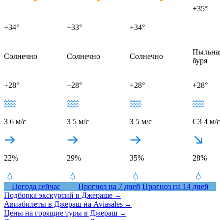
+35°
+34°
+33°
+34°
Пыльна
Солнечно
Солнечно
Солнечно
буря
+28°
+28°
+28°
+28°
З 6 м/с
З 5 м/с
З 5 м/с
СЗ 4 м/с
22%
29%
35%
28%
Погода сейчас
Прогноз на 7 дней
Прогноз на 14 дней
Подборка экскурсий в Джераше
→
Авиабилеты в Джераш на Aviasales
→
Цены на горящие туры в Джераш
→