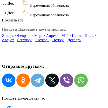
30 Дек
Переменная облачность
31 Дек
Переменная облачность
Показать все
Погода в Джераше в другие месяцы:
Январь
·
Февраль
·
Март
·
Апрель
·
Май
·
Июнь
·
Июль
·
Август
·
Сентябрь
·
Октябрь
·
Ноябрь
·
Декабрь
Отправьте друзьям:
Погода в Джераше сейчас