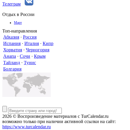
Телеграм
Отдых в России
Март
Топ-направления
Абхазия
·
Россия
Испания
·
Италия
·
Кипр
Хорватия
·
Черногория
Анапа
·
Сочи
·
Крым
Тайланд
·
Тунис
Болгария
2026 © Воспроизведение материалов c TurCalendar.ru
возможно только при наличии активной ссылки на сайт:
https://www.turcalendar.ru