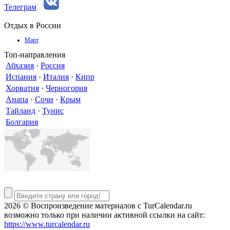
Телеграм
Отдых в России
Март
Топ-направления
Абхазия
·
Россия
Испания
·
Италия
·
Кипр
Хорватия
·
Черногория
Анапа
·
Сочи
·
Крым
Тайланд
·
Тунис
Болгария
2026 © Воспроизведение материалов c TurCalendar.ru
возможно только при наличии активной ссылки на сайт:
https://www.turcalendar.ru