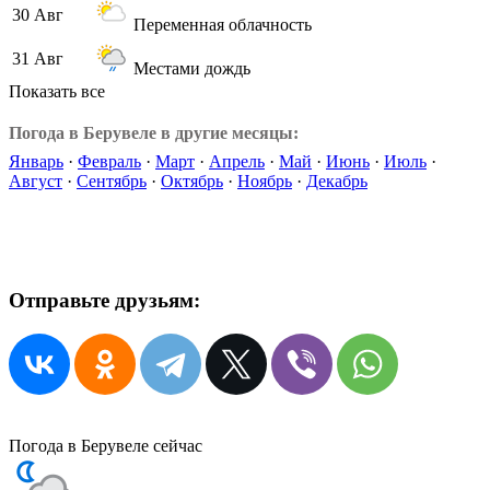
30 Авг
Переменная облачность
31 Авг
Местами дождь
Показать все
Погода в Берувеле в другие месяцы:
Январь
·
Февраль
·
Март
·
Апрель
·
Май
·
Июнь
·
Июль
·
Август
·
Сентябрь
·
Октябрь
·
Ноябрь
·
Декабрь
Отправьте друзьям:
Погода в Берувеле сейчас