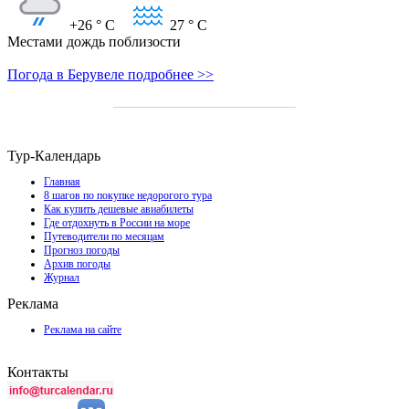
+26
° C
27
° C
Местами дождь поблизости
Погода в Берувеле подробнее >>
Тур-Календарь
Главная
8 шагов по покупке недорогого тура
Как купить дешевые авиабилеты
Где отдохнуть в России на море
Путеводители по месяцам
Прогноз погоды
Архив погоды
Журнал
Реклама
Реклама на сайте
Контакты