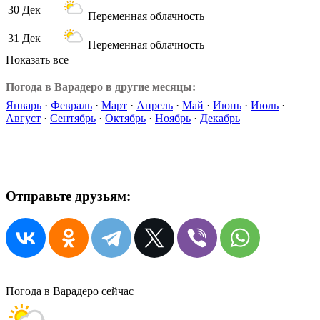
30 Дек
Переменная облачность
31 Дек
Переменная облачность
Показать все
Погода в Варадеро в другие месяцы:
Январь
·
Февраль
·
Март
·
Апрель
·
Май
·
Июнь
·
Июль
·
Август
·
Сентябрь
·
Октябрь
·
Ноябрь
·
Декабрь
Отправьте друзьям:
Погода в Варадеро сейчас