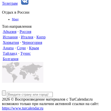
Телеграм
Отдых в России
Март
Топ-направления
Абхазия
·
Россия
Испания
·
Италия
·
Кипр
Хорватия
·
Черногория
Анапа
·
Сочи
·
Крым
Тайланд
·
Тунис
Болгария
2026 © Воспроизведение материалов c TurCalendar.ru
возможно только при наличии активной ссылки на сайт:
https://www.turcalendar.ru