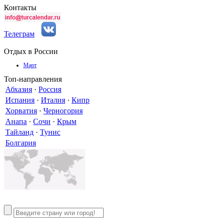
Контакты
Телеграм
Отдых в России
Март
Топ-направления
Абхазия
·
Россия
Испания
·
Италия
·
Кипр
Хорватия
·
Черногория
Анапа
·
Сочи
·
Крым
Тайланд
·
Тунис
Болгария