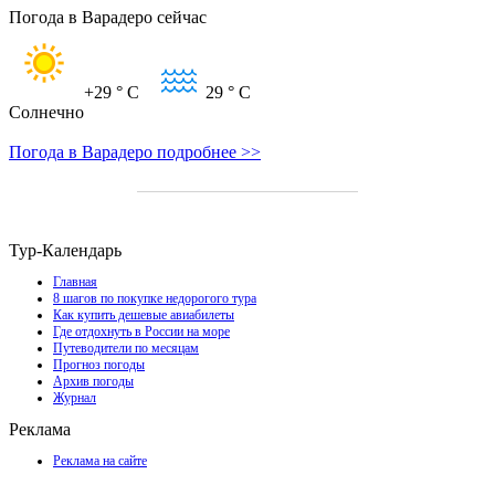
Погода в Варадеро сейчас
+29
° C
29
° C
Солнечно
Погода в Варадеро подробнее >>
Тур-Календарь
Главная
8 шагов по покупке недорогого тура
Как купить дешевые авиабилеты
Где отдохнуть в России на море
Путеводители по месяцам
Прогноз погоды
Архив погоды
Журнал
Реклама
Реклама на сайте