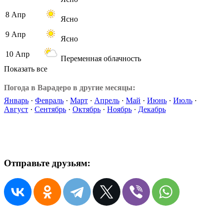
8 Апр
Ясно
9 Апр
Ясно
10 Апр
Переменная облачность
Показать все
Погода в Варадеро в другие месяцы:
Январь
·
Февраль
·
Март
·
Апрель
·
Май
·
Июнь
·
Июль
·
Август
·
Сентябрь
·
Октябрь
·
Ноябрь
·
Декабрь
Отправьте друзьям: