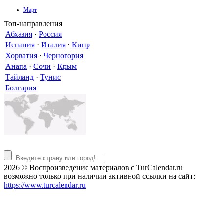
Март
Топ-направления
Абхазия
·
Россия
Испания
·
Италия
·
Кипр
Хорватия
·
Черногория
Анапа
·
Сочи
·
Крым
Тайланд
·
Тунис
Болгария
2026 © Воспроизведение материалов c TurCalendar.ru
возможно только при наличии активной ссылки на сайт:
https://www.turcalendar.ru