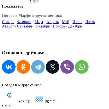
Ясно
Показать все
Погода в Марфе в другие месяцы:
Январь
·
Февраль
·
Март
·
Апрель
·
Май
·
Июнь
·
Июль
·
Август
·
Сентябрь
·
Октябрь
·
Ноябрь
·
Декабрь
Отправьте друзьям:
Погода в Марфе сейчас
+28
° C
29
° C
Ясно