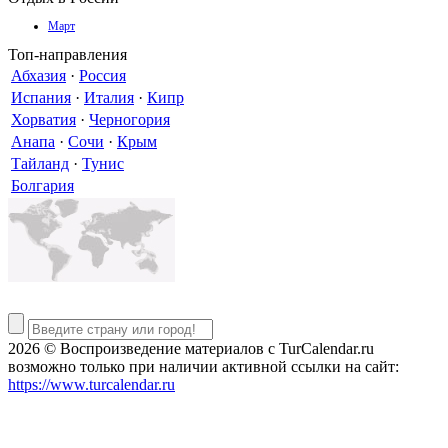
Март
Топ-направления
Абхазия
·
Россия
Испания
·
Италия
·
Кипр
Хорватия
·
Черногория
Анапа
·
Сочи
·
Крым
Тайланд
·
Тунис
Болгария
2026 © Воспроизведение материалов c TurCalendar.ru
возможно только при наличии активной ссылки на сайт:
https://www.turcalendar.ru