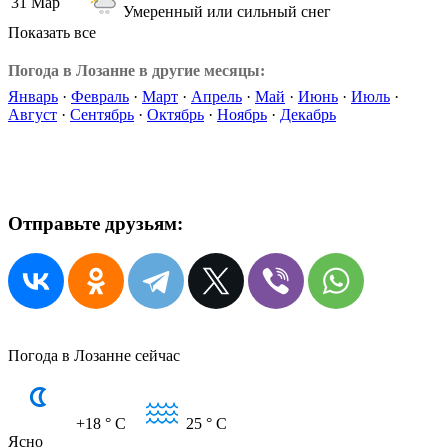
31 Мар
Умеренный или сильный снег
Показать все
Погода в Лозанне в другие месяцы:
Январь
·
Февраль
·
Март
·
Апрель
·
Май
·
Июнь
·
Июль
·
Август
·
Сентябрь
·
Октябрь
·
Ноябрь
·
Декабрь
Отправьте друзьям:
Погода в Лозанне сейчас
+18
° C
25
° C
Ясно