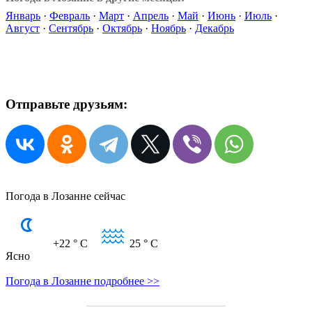
Январь
·
Февраль
·
Март
·
Апрель
·
Май
·
Июнь
·
Июль
·
Август
·
Сентябрь
·
Октябрь
·
Ноябрь
·
Декабрь
Отправьте друзьям:
Погода в Лозанне сейчас
+22
° C
25
° C
Ясно
Погода в Лозанне подробнее >>