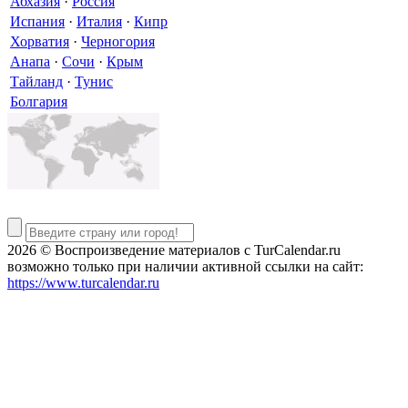
Абхазия
·
Россия
Испания
·
Италия
·
Кипр
Хорватия
·
Черногория
Анапа
·
Сочи
·
Крым
Тайланд
·
Тунис
Болгария
2026 © Воспроизведение материалов c TurCalendar.ru
возможно только при наличии активной ссылки на сайт:
https://www.turcalendar.ru