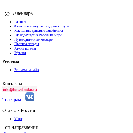
Тур-Календарь
Главная
8 шагов по покупке недорогого тура
Как купить дешевые авиабилеты
Где отдохнуть в России на море
Путеводители по месяцам
Прогноз погоды
Архив погоды
Журнал
Реклама
Реклама на сайте
Контакты
Телеграм
Отдых в России
Март
Топ-направления