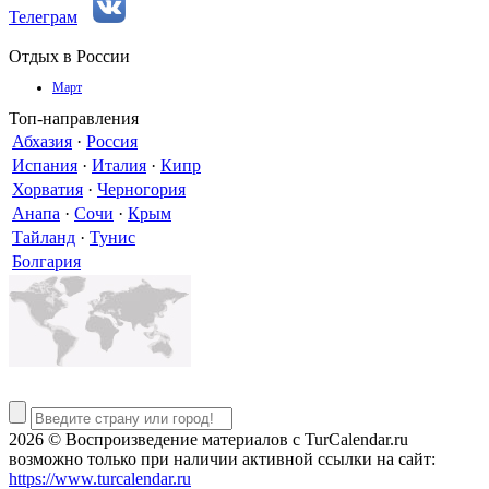
Телеграм
Отдых в России
Март
Топ-направления
Абхазия
·
Россия
Испания
·
Италия
·
Кипр
Хорватия
·
Черногория
Анапа
·
Сочи
·
Крым
Тайланд
·
Тунис
Болгария
2026 © Воспроизведение материалов c TurCalendar.ru
возможно только при наличии активной ссылки на сайт:
https://www.turcalendar.ru