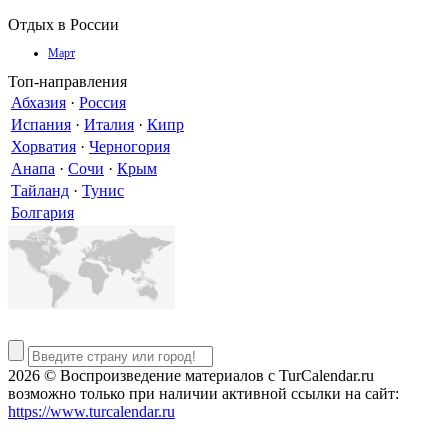
Отдых в России
Март
Топ-направления
Абхазия
·
Россия
Испания
·
Италия
·
Кипр
Хорватия
·
Черногория
Анапа
·
Сочи
·
Крым
Тайланд
·
Тунис
Болгария
2026 © Воспроизведение материалов c TurCalendar.ru
возможно только при наличии активной ссылки на сайт:
https://www.turcalendar.ru