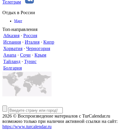
Телеграм
Отдых в России
Март
Топ-направления
Абхазия
·
Россия
Испания
·
Италия
·
Кипр
Хорватия
·
Черногория
Анапа
·
Сочи
·
Крым
Тайланд
·
Тунис
Болгария
2026 © Воспроизведение материалов c TurCalendar.ru
возможно только при наличии активной ссылки на сайт:
https://www.turcalendar.ru