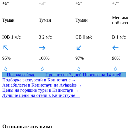
+6°
+3°
+5°
+7°
Местам
Туман
Туман
Туман
поблизо
ЮВ 1 м/с
З 2 м/с
СВ 0 м/с
В 1 м/с
95%
100%
97%
90%
Погода сейчас
Прогноз на 7 дней
Прогноз на 14 дней
Подборка экскурсий в Квинстауне
→
Авиабилеты в Квинстаун на Aviasales
→
Цены на горящие туры в Квинстаун
→
Лучшие цены на отели в Квинстауне
→
Отправьте друзьям: